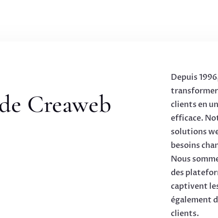
Depuis 1996
transformer 
de Creaweb
clients en u
efficace. No
solutions w
besoins cha
Nous sommes
des platefo
captivent le
également de
clients.